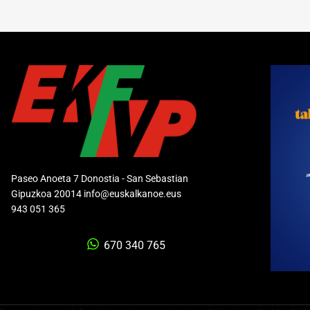
Paseo Anoeta 7 Donostia - San Sebastian
Gipuzkoa 20014 info@euskalkanoe.eus
943 051 365
670 340 765