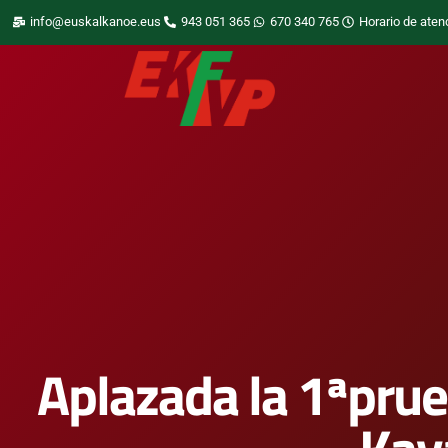
info@euskalkanoe.eus
943 051 365
670 340 765
Horario de aten
Aplazada la 1ªprue