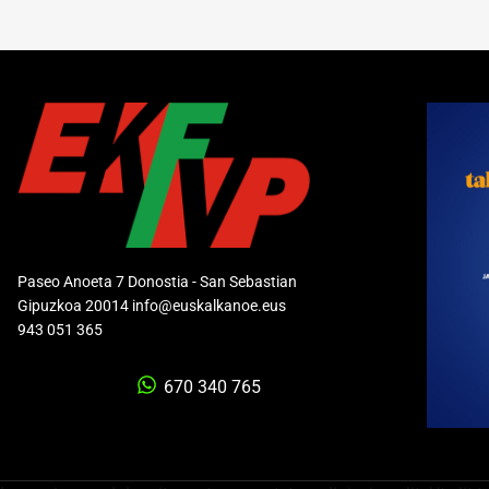
Paseo Anoeta 7 Donostia - San Sebastian
Gipuzkoa 20014 info@euskalkanoe.eus
943 051 365
670 340 765