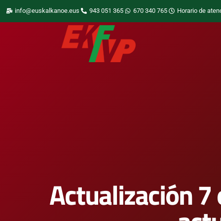
info@euskalkanoe.eus
943 051 365
670 340 765
Horario de aten
Actualización 7