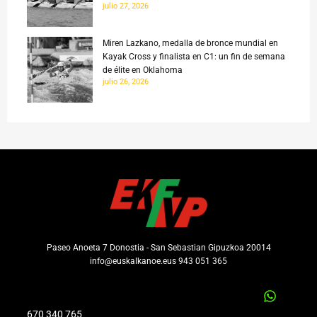
julio 27, 2026
Miren Lazkano, medalla de bronce mundial en
Kayak Cross y finalista en C1: un fin de semana
de élite en Oklahoma
julio 26, 2026
Paseo Anoeta 7 Donostia - San Sebastian Gipuzkoa 20014
info@euskalkanoe.eus 943 051 365
670 340 765