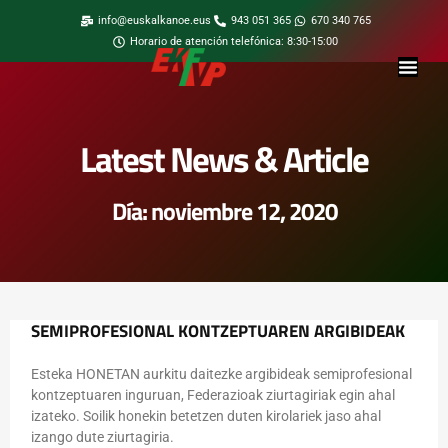
info@euskalkanoe.eus
943 051 365
670 340 765
Horario de atención telefónica: 8:30-15:00
Latest News & Article
Día: noviembre 12, 2020
SEMIPROFESIONAL KONTZEPTUAREN ARGIBIDEAK
Esteka HONETAN aurkitu daitezke argibideak semiprofesional
kontzeptuaren inguruan, Federazioak ziurtagiriak egin ahal
izateko. Soilik honekin betetzen duten kirolariek jaso ahal
izango dute ziurtagiria.