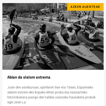
AZKEN ALBISTEAK
Abian da slalom extrema
Joan den asteburuan, apirilaren 9an eta 10ean, Espainiako
slalom extrem-eko kopako lehen proba eta nazioarteko
hitzorduetara joango den taldea osatzeko hautaketa probak
egin ziren La