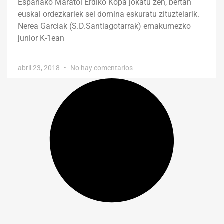
Españako Maratoi Erdiko Kopa jokatu zen, bertan
euskal ordezkariek sei domina eskuratu zituztelarik.
Nerea Garciak (S.D.Santiagotarrak) emakumezko
junior K-1ean
abril 23, 2018
No hay comentarios