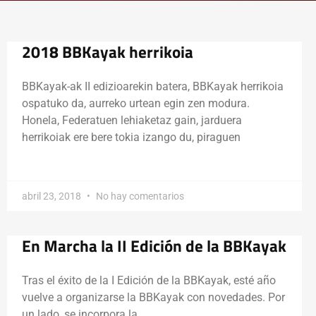
2018 BBKayak herrikoia
BBKayak-ak II edizioarekin batera, BBKayak herrikoia
ospatuko da, aurreko urtean egin zen modura.
Honela, Federatuen lehiaketaz gain, jarduera
herrikoiak ere bere tokia izango du, piraguen
abril 23, 2018
No hay comentarios
En Marcha la II Edición de la BBKayak
Tras el éxito de la I Edición de la BBKayak, esté año
vuelve a organizarse la BBKayak con novedades. Por
un lado, se incorpora la