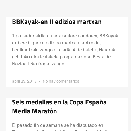
BBKayak-en II edizioa martxan
1.go jardunaldiaren arrakastaren ondoren, BBKayak-
ek bere bigarren edizioa martxan jarriko du,
berrikuntzak izango direlarik. Alde batetik, Haurrak
gehituko dira lehiaketa programaziora. Bestalde,
Nazioarteko froga izango
abril 23, 2018
No hay comentarios
Seis medallas en la Copa España
Media Maratón
El pasado fin de semana se ha disputado en