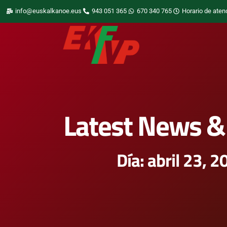
info@euskalkanoe.eus
943 051 365
670 340 765
Horario de aten
Latest News & 
Día: abril 23, 