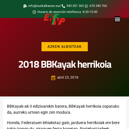
info@euskalkanoe.eus
943 051 365
670 340 765
Horario de atención telefónica: 8:30-15:00
AZKEN ALBISTEAK
2018 BBKayak herrikoia
abril 23, 2018
BBKayak-ak II edizioarekin batera, BBKayak herrikoia ospatuko
da, aurreko urtean egin zen modura.
Honela, Federatuen lehiaketaz gain, jarduera herrikoiak ere bere
tokia izango du, piraguen festa honetan. Partehartzaileek,