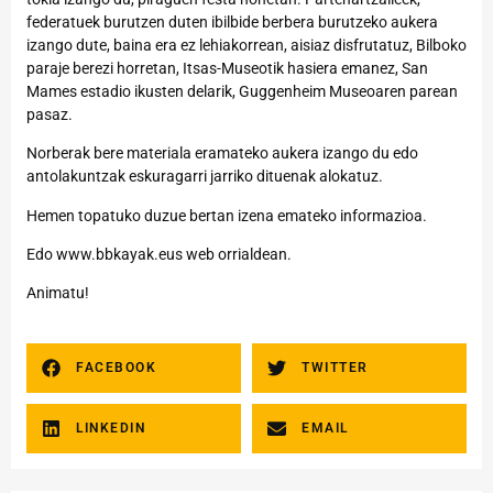
federatuek burutzen duten ibilbide berbera burutzeko aukera
izango dute, baina era ez lehiakorrean, aisiaz disfrutatuz, Bilboko
paraje berezi horretan, Itsas-Museotik hasiera emanez, San
Mames estadio ikusten delarik, Guggenheim Museoaren parean
pasaz.
Norberak bere materiala eramateko aukera izango du edo
antolakuntzak eskuragarri jarriko dituenak alokatuz.
Hemen topatuko duzue bertan izena emateko informazioa.
Edo
www.bbkayak.eus
web orrialdean.
Animatu!
FACEBOOK
TWITTER
LINKEDIN
EMAIL