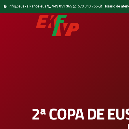
info@euskalkanoe.eus
943 051 365
670 340 765
Horario de aten
2ª COPA DE EU