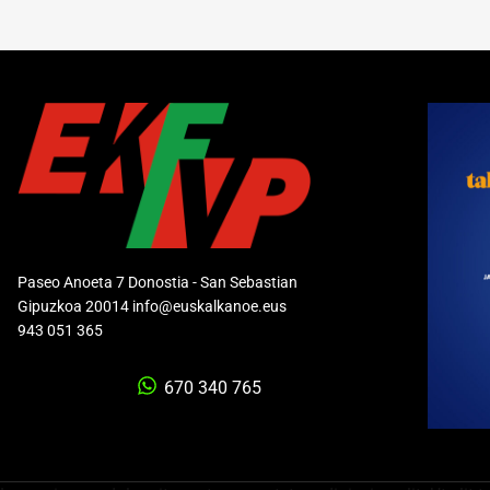
Paseo Anoeta 7 Donostia - San Sebastian
Gipuzkoa 20014 info@euskalkanoe.eus
943 051 365
670 340 765