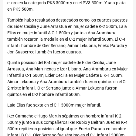
el oro en la categoría PK3 3000m y en el PV3 500m. Y una plata
en PK3 500m.
También hubo resultados destacados como los cuartos puestos
de: Eider Cecilia y June Arrastua en mujer cadete K-2 500m, Laia
Elias en mujer infantil A C-1 500m y junto a Ana Aramburu
también rozaron la medalla en el C-2 mujer infantil 500m. El C-4
infantil hombre de Oier Serrano, Aimar Lekuona, Eneko Parada y
Jon Susperregi también fueron cuartos.
Quinta posición del K-4 mujer cadete de Eider Cecilia, June
Arrastua, Ana Martinenea e Izar Libano. Ana Aramburu en Mujer
Infantil B C-1 500m, Eider Cecilia en Mujer Cadete B K-1 500m,
Aimar Lekuona y Ana Aramburu también fueron quintos en el C-
2 mixto infantil. Oier Serrano junto a Aimar Lekuona fueron
quintos en el C-2 hombre infantil 500m.
Laia Elias fue sexta en el C-1 3000m mujer infantil.
Iker Camacho e Hugo Martin séptimos en hombre infantil K-2
500m y junto a sus compañeros Iker Rubio y Beltran Juez en K-4
500m repitieron posición, al igual que Eneko Parada en hombre
infantil B C-1, Oier Serrano fue séptimo en el C-1 infantil 3000m.