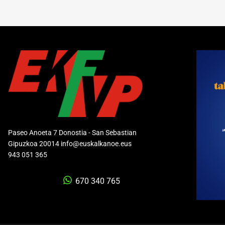
Paseo Anoeta 7 Donostia - San Sebastian
Gipuzkoa 20014 info@euskalkanoe.eus
943 051 365
670 340 765