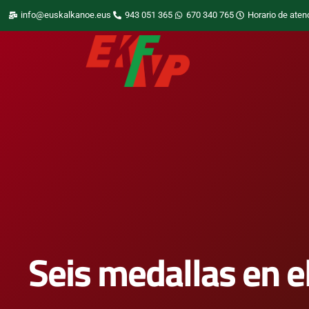
info@euskalkanoe.eus
943 051 365
670 340 765
Horario de aten
Seis medallas en 