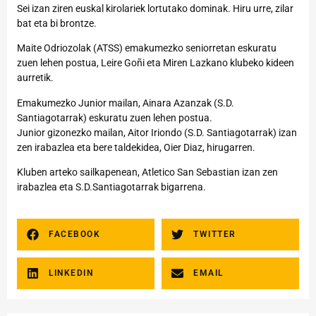
Sei izan ziren euskal kirolariek lortutako dominak. Hiru urre, zilar
bat eta bi brontze.
Maite Odriozolak (ATSS) emakumezko seniorretan eskuratu
zuen lehen postua, Leire Goñi eta Miren Lazkano klubeko kideen
aurretik.
Emakumezko Junior mailan, Ainara Azanzak (S.D.
Santiagotarrak) eskuratu zuen lehen postua.
Junior gizonezko mailan, Aitor Iriondo (S.D. Santiagotarrak) izan
zen irabazlea eta bere taldekidea, Oier Diaz, hirugarren.
Kluben arteko sailkapenean, Atletico San Sebastian izan zen
irabazlea eta S.D.Santiagotarrak bigarrena.
FACEBOOK
TWITTER
LINKEDIN
EMAIL