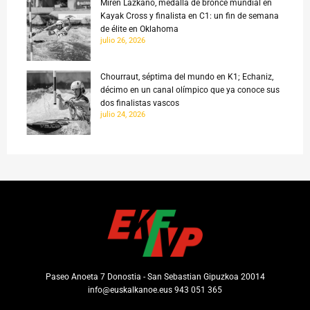
Miren Lazkano, medalla de bronce mundial en
Kayak Cross y finalista en C1: un fin de semana
de élite en Oklahoma
julio 26, 2026
Chourraut, séptima del mundo en K1; Echaniz,
décimo en un canal olímpico que ya conoce sus
dos finalistas vascos
julio 24, 2026
Paseo Anoeta 7 Donostia - San Sebastian Gipuzkoa 20014
info@euskalkanoe.eus 943 051 365