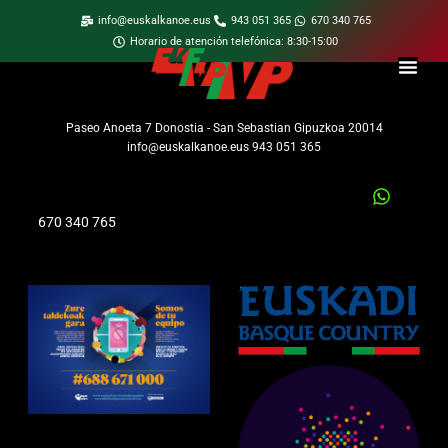
info@euskalkanoe.eus
943 051 365
670 340 765
Horario de atención telefónica: 8:30-15:00
Paseo Anoeta 7 Donostia - San Sebastian Gipuzkoa 20014
info@euskalkanoe.eus 943 051 365
670 340 765