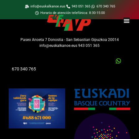
info@euskalkanoe.eus
943 051 365
670 340 765
Horario de atención telefónica: 8:30-15:00
Paseo Anoeta 7 Donostia - San Sebastian Gipuzkoa 20014
info@euskalkanoe.eus 943 051 365
670 340 765