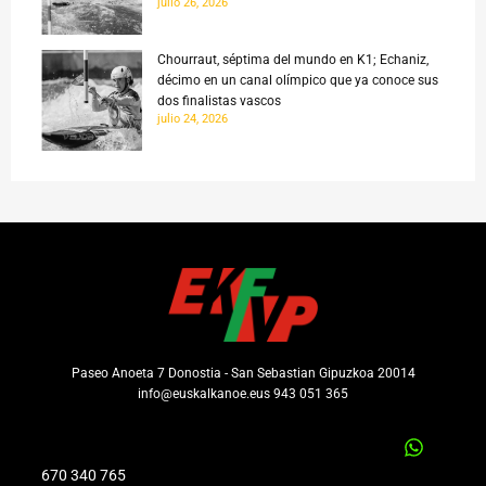
julio 26, 2026
Chourraut, séptima del mundo en K1; Echaniz,
décimo en un canal olímpico que ya conoce sus
dos finalistas vascos
julio 24, 2026
Paseo Anoeta 7 Donostia - San Sebastian Gipuzkoa 20014
info@euskalkanoe.eus 943 051 365
670 340 765