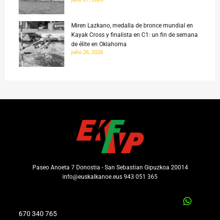
Miren Lazkano, medalla de bronce mundial en
Kayak Cross y finalista en C1: un fin de semana
de élite en Oklahoma
julio 26, 2026
Paseo Anoeta 7 Donostia - San Sebastian Gipuzkoa 20014
info@euskalkanoe.eus 943 051 365
670 340 765