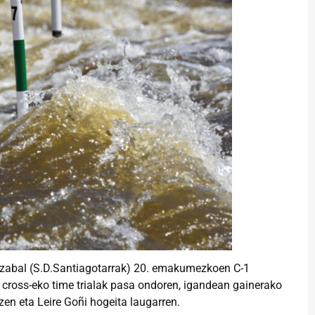
azabal (S.D.Santiagotarrak) 20. emakumezkoen C-1
cross-eko time trialak pasa ondoren, igandean gainerako
en eta Leire Goñi hogeita laugarren.