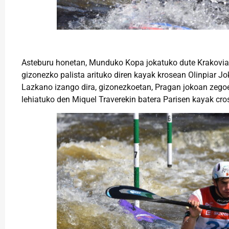
Asteburu honetan, Munduko Kopa jokatuko dute Krakovian
gizonezko palista arituko diren kayak krosean Olinpiar 
Lazkano izango dira, gizonezkoetan, Pragan jokoan zegoe
lehiatuko den Miquel Traverekin batera Parisen kayak cro