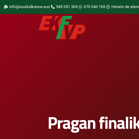
info@euskalkanoe.eus
943 051 365
670 340 765
Horario de aten
Pragan finali