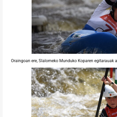
Oraingoan ere, Slalomeko Munduko Koparen egitarauak ald