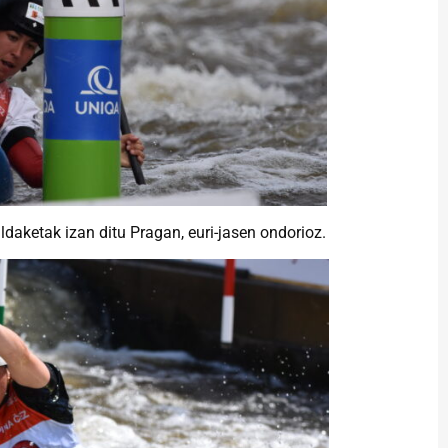
aketak izan ditu Pragan, euri-jasen ondorioz.