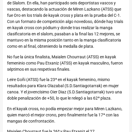
de Slalom. En ella, han participado seis deportistas vascos y
vascas, destacando la actuación de Miren Lazkano (ATSS) que
fue Oro en los trials de kayak cross y plata en la prueba del C-1.
Con un formato de competición algo novedoso, dónde hay trials
en kayak cross con pódium y donde tras realizar la manga
clasificatoria en el slalom, pasaban a la final las 12 mejores, se
mantuvo en la misma posición tanto en la manga clasificatoria
como en al final, obteniendo la medalla de plata.
No fue la única finalista, Maialen Chourraut (ATSS) en kayak
femeninio como Pau Etxaniz (ATSS) en kayak masculino, fueron
séptimos en sus respetivas finales.
Leire Goñi (ATSS) fue la 23ª en el kayak femenino, mismo
resultados para Klara Olazabal (S.D.Santiagotarrak) en mujer
canoa. Y el jovencísimo Oier Diaz (S.D.Santiagotarrak) tuvo una
doble penalización de +50, lo que le relegó a las 62ª plaza.
En el kayak cross, no podía empezar mejor para Miren Lazkano,
quien marcó el mejor crono, pero finalmente fue la 17ª con las
mangas de confrontación.
Maialen Chourraut fue la 26ª y Pau Etxaniz el 27.