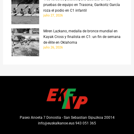
pruebas de equipo en Trasona; Garikoitz García
roza el podio en C1 infantil
julio 27, 2026
Miren Lazkano, medalla de bronce mundial en
Kayak Cross y finalista en C1: un fin de semana
de élite en Oklahoma
julio 26, 2026
Paseo Anoeta 7 Donostia - San Sebastian Gipuzkoa 20014
info@euskalkanoe.eus 943 051 365