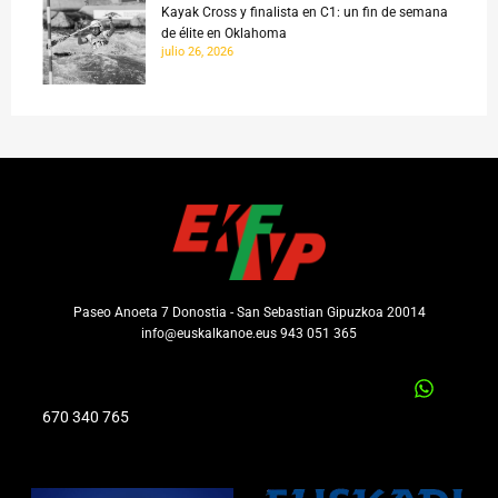
Kayak Cross y finalista en C1: un fin de semana
de élite en Oklahoma
julio 26, 2026
Paseo Anoeta 7 Donostia - San Sebastian Gipuzkoa 20014
info@euskalkanoe.eus 943 051 365
670 340 765