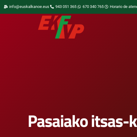
info@euskalkanoe.eus
943 051 365
670 340 765
Horario de aten
Pasaiako itsas-