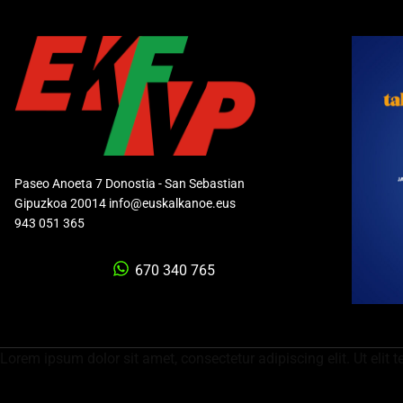
Paseo Anoeta 7 Donostia - San Sebastian
Gipuzkoa 20014 info@euskalkanoe.eus
943 051 365
670 340 765
Lorem ipsum dolor sit amet, consectetur adipiscing elit. Ut elit t