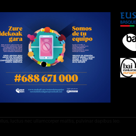
ellus, luctus nec ullamcorper mattis, pulvinar dapibus leo.