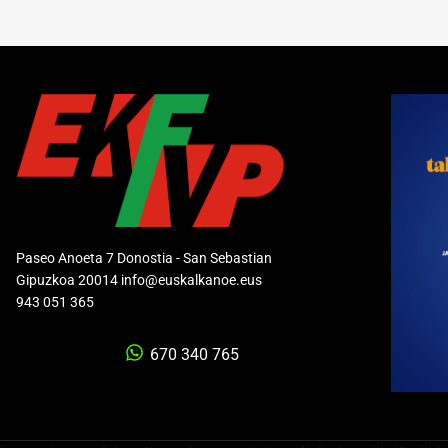
Paseo Anoeta 7 Donostia - San Sebastian
Gipuzkoa 20014 info@euskalkanoe.eus
943 051 365
670 340 765