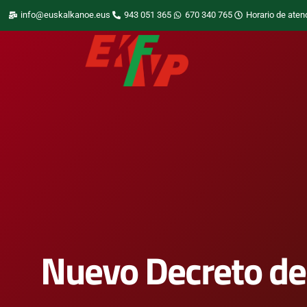
info@euskalkanoe.eus
943 051 365
670 340 765
Horario de aten
Nuevo Decreto del