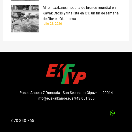
Miren Lazkano, medalla de bronce mundial en
Kayak Cross y finalista en C1: un fin de semana
de élite en Oklahoma
julio 26, 2026
Paseo Anoeta 7 Donostia - San Sebastian Gipuzkoa 20014
info@euskalkanoe.eus 943 051 365
670 340 765