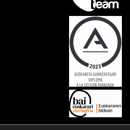
Lorem ipsum dolor sit amet, consectetur adipiscing elit. Ut elit tellus,