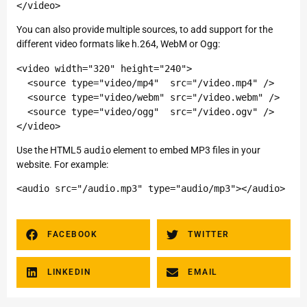
</video>
You can also provide multiple sources, to add support for the
different video formats like h.264, WebM or Ogg:
<video width="320" height="240">

  <source type="video/mp4"  src="/video.mp4" />

  <source type="video/webm" src="/video.webm" />

  <source type="video/ogg"  src="/video.ogv" />

Use the HTML5
audio
element to embed MP3 files in your
website. For example:
<audio src="/audio.mp3" type="audio/mp3"></audio>
FACEBOOK
TWITTER
LINKEDIN
EMAIL