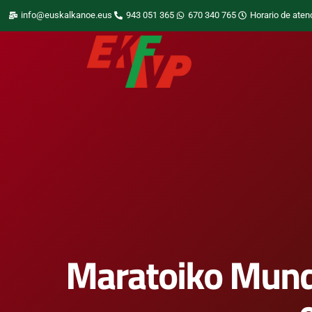
info@euskalkanoe.eus
943 051 365
670 340 765
Horario de aten
Maratoiko Mundu