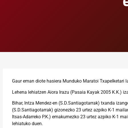
Gaur eman diote hasiera Munduko Maratoi Txapelketari l
Lehena lehiatzen Aiora Irazu (Pasaia Kayak 2005 K.K.) iz
Bihar, Intza Mendez-en (S.D.Santiagotarrak) txanda iza
(S.D.Santiagotarrak) gizonezko 23 urtez azpiko K-1 mailan
Itsas-Adarreko P.K.) emakumezko 23 urtez azpiko K-1 ma
lehiatuko duen.