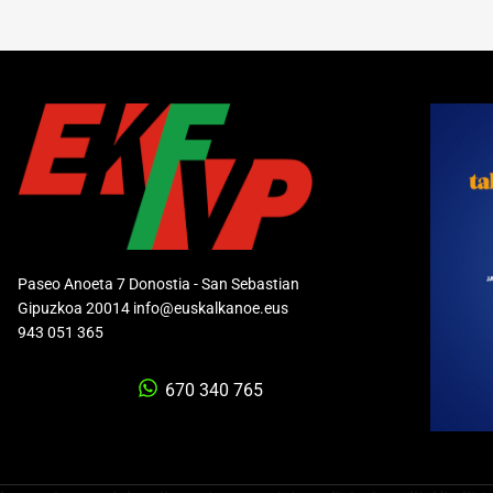
Paseo Anoeta 7 Donostia - San Sebastian
Gipuzkoa 20014 info@euskalkanoe.eus
943 051 365
670 340 765