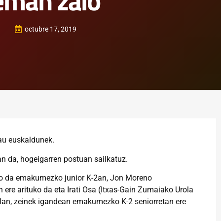
eman zaio
octubre 17, 2019
au euskaldunek.
an da, hogeigarren postuan sailkatuz.
ngo da emakumezko junior K-2an, Jon Moreno
 ere arituko da eta Irati Osa (Itxas-Gain Zumaiako Urola
ilan, zeinek igandean emakumezko K-2 seniorretan ere