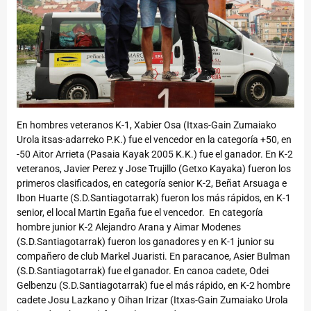
En hombres veteranos K-1, Xabier Osa (Itxas-Gain Zumaiako
Urola itsas-adarreko P.K.) fue el vencedor en la categoría +50, en
-50 Aitor Arrieta (Pasaia Kayak 2005 K.K.) fue el ganador. En K-2
veteranos, Javier Perez y Jose Trujillo (Getxo Kayaka) fueron los
primeros clasificados, en categoría senior K-2, Beñat Arsuaga e
Ibon Huarte (S.D.Santiagotarrak) fueron los más rápidos, en K-1
senior, el local Martin Egaña fue el vencedor. En categoría
hombre junior K-2 Alejandro Arana y Aimar Modenes
(S.D.Santiagotarrak) fueron los ganadores y en K-1 junior su
compañero de club Markel Juaristi. En paracanoe, Asier Bulman
(S.D.Santiagotarrak) fue el ganador. En canoa cadete, Odei
Gelbenzu (S.D.Santiagotarrak) fue el más rápido, en K-2 hombre
cadete Josu Lazkano y Oihan Irizar (Itxas-Gain Zumaiako Urola