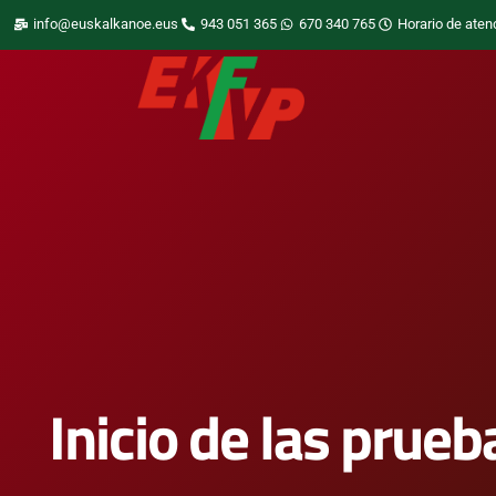
info@euskalkanoe.eus
943 051 365
670 340 765
Horario de aten
Inicio de las prueb