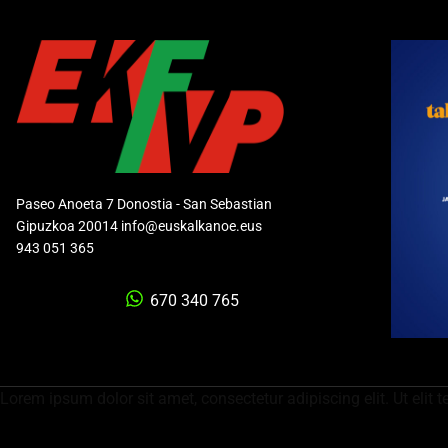
Paseo Anoeta 7 Donostia - San Sebastian
Gipuzkoa 20014 info@euskalkanoe.eus
943 051 365
670 340 765
Lorem ipsum dolor sit amet, consectetur adipiscing elit. Ut elit t