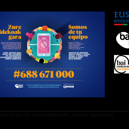
ellus, luctus nec ullamcorper mattis, pulvinar dapibus leo.