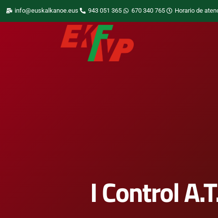
info@euskalkanoe.eus
943 051 365
670 340 765
Horario de aten
I Control A.