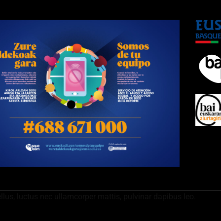
ellus, luctus nec ullamcorper mattis, pulvinar dapibus leo.