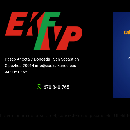
Paseo Anoeta 7 Donostia - San Sebastian
Gipuzkoa 20014 info@euskalkanoe.eus
943 051 365
670 340 765
Lorem ipsum dolor sit amet, consectetur adipiscing elit. Ut elit t