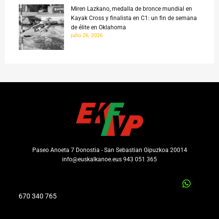
Miren Lazkano, medalla de bronce mundial en
Kayak Cross y finalista en C1: un fin de semana
de élite en Oklahoma
julio 26, 2026
Paseo Anoeta 7 Donostia - San Sebastian Gipuzkoa 20014
info@euskalkanoe.eus 943 051 365
670 340 765