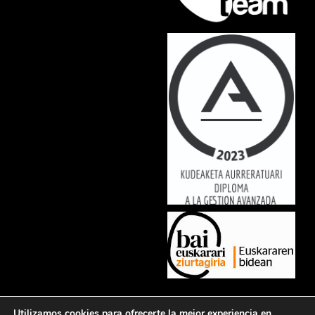
Lorem ipsum dolor sit amet, consectetur adipiscing elit. Ut elit tellus,
Utilizamos cookies para ofrecerte la mejor experiencia en