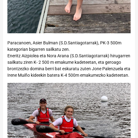
Paracanoen, Asier Bulman (S.D.Santiagotarrak), PK-3 500m
kategorian bigarren sailkatu zen.
Eneritz Aizpiolea eta Nora Arana (S.D.Santiagotarrak) hirugarren
sailkatu ziren K- 2 500 m emakume kadeteetan, eta geroago
brontzezko domina berri bat eskuratu zuten Jone Palenzuela eta
Irene Muiño kideekin batera K-4 500m emakumezko kadeteetan.