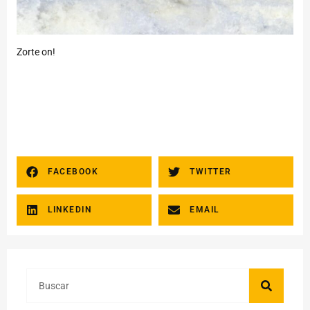
Zorte on!
FACEBOOK
TWITTER
LINKEDIN
EMAIL