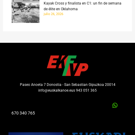
Kayak Cross y finalista en C1: un fin de semana
de élite en Oklahoma
julio 26, 2026
Paseo Anoeta 7 Donostia - San Sebastian Gipuzkoa 20014
info@euskalkanoe.eus 943 051 365
670 340 765