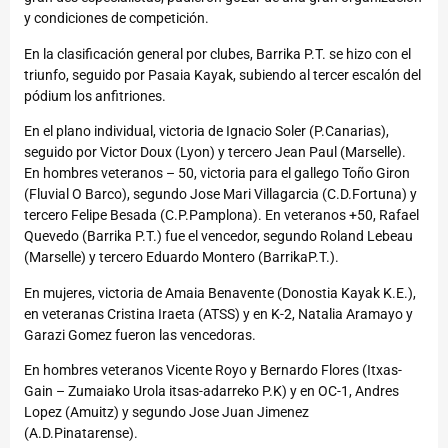
y condiciones de competición.
En la clasificación general por clubes, Barrika P.T. se hizo con el
triunfo, seguido por Pasaia Kayak, subiendo al tercer escalón del
pódium los anfitriones.
En el plano individual, victoria de Ignacio Soler (P.Canarias),
seguido por Victor Doux (Lyon) y tercero Jean Paul (Marselle).
En hombres veteranos – 50, victoria para el gallego Toño Giron
(Fluvial O Barco), segundo Jose Mari Villagarcia (C.D.Fortuna) y
tercero Felipe Besada (C.P.Pamplona). En veteranos +50, Rafael
Quevedo (Barrika P.T.) fue el vencedor, segundo Roland Lebeau
(Marselle) y tercero Eduardo Montero (BarrikaP.T.).
En mujeres, victoria de Amaia Benavente (Donostia Kayak K.E.),
en veteranas Cristina Iraeta (ATSS) y en K-2, Natalia Aramayo y
Garazi Gomez fueron las vencedoras.
En hombres veteranos Vicente Royo y Bernardo Flores (Itxas-
Gain – Zumaiako Urola itsas-adarreko P.K) y en OC-1, Andres
Lopez (Amuitz) y segundo Jose Juan Jimenez
(A.D.Pinatarense).