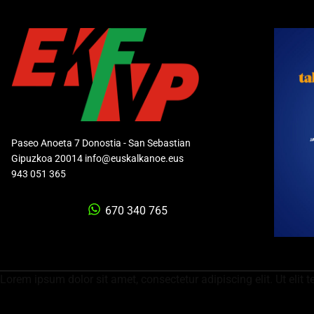
Paseo Anoeta 7 Donostia - San Sebastian
Gipuzkoa 20014 info@euskalkanoe.eus
943 051 365
670 340 765
Lorem ipsum dolor sit amet, consectetur adipiscing elit. Ut elit t