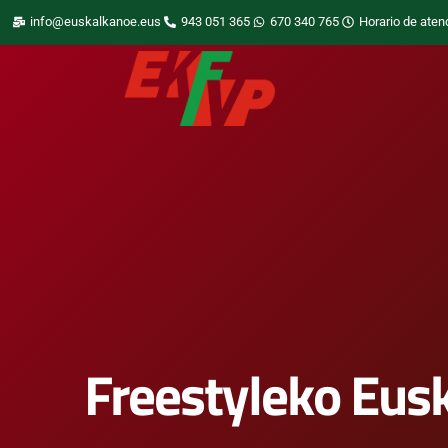
info@euskalkanoe.eus
943 051 365
670 340 765
Horario de aten
Freestyleko Eus