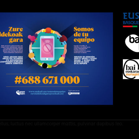
ellus, luctus nec ullamcorper mattis, pulvinar dapibus leo.