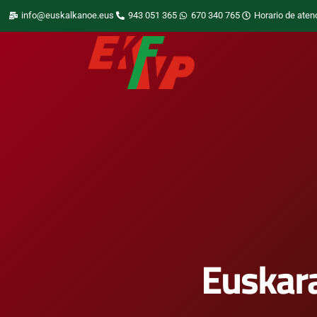
info@euskalkanoe.eus
943 051 365
670 340 765
Horario de aten
Euskara