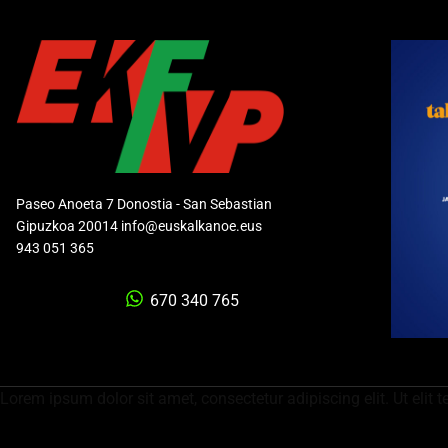
Paseo Anoeta 7 Donostia - San Sebastian
Gipuzkoa 20014 info@euskalkanoe.eus
943 051 365
670 340 765
Lorem ipsum dolor sit amet, consectetur adipiscing elit. Ut elit t