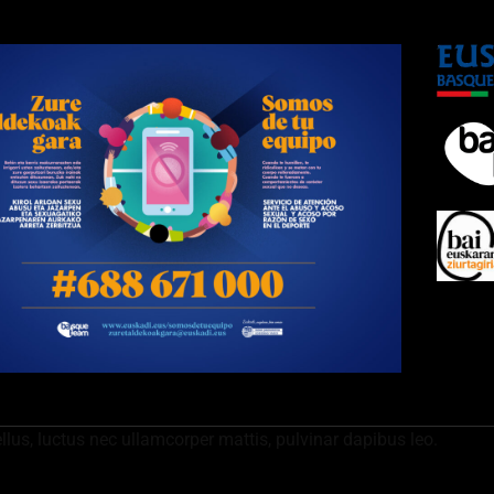
ellus, luctus nec ullamcorper mattis, pulvinar dapibus leo.