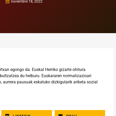
noviembre 18, 2022
txan egongo da. Euskal Herriko gizarte ohitura
 bultzatzea du helburu. Euskararen normalizazioari
 aurrera pausuak eskatuko dizkigularik ariketa sozial
LINKEDIN
EMAIL