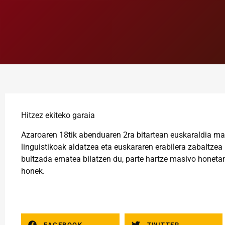
Hitzez ekiteko garaia
Azaroaren 18tik abenduaren 2ra bitartean euskaraldia mar
linguistikoak aldatzea eta euskararen erabilera zabaltzea
bultzada ematea bilatzen du, parte hartze masivo honetan,
honek.
FACEBOOK
TWITTER