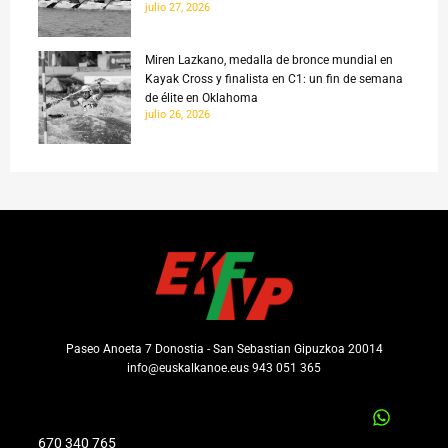
julio 27, 2026
Miren Lazkano, medalla de bronce mundial en
Kayak Cross y finalista en C1: un fin de semana
de élite en Oklahoma
julio 26, 2026
Paseo Anoeta 7 Donostia - San Sebastian Gipuzkoa 20014
info@euskalkanoe.eus 943 051 365
670 340 765