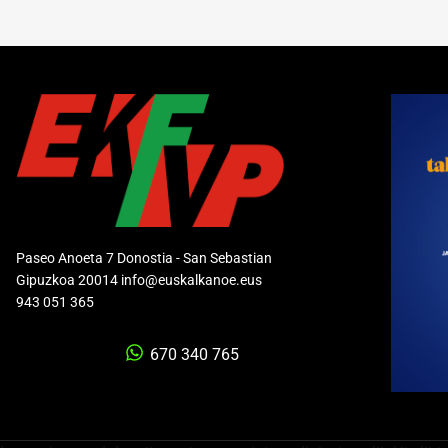
Paseo Anoeta 7 Donostia - San Sebastian
Gipuzkoa 20014 info@euskalkanoe.eus
943 051 365
670 340 765