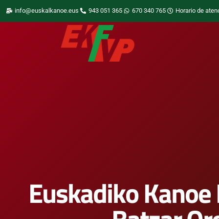
info@euskalkanoe.eus
943 051 365
670 340 765
Horario de aten
Euskadiko Kanoe 