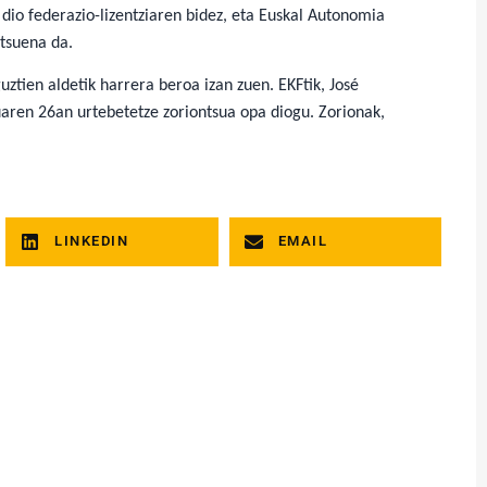
 dio federazio-lizentziaren bidez, eta Euskal Autonomia
ntsuena da.
ztien aldetik harrera beroa izan zuen. EKFtik, José
aren 26an urtebetetze zoriontsua opa diogu. Zorionak,
LINKEDIN
EMAIL