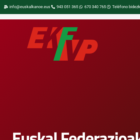
info@euskalkanoe.eus
943 051 365
670 340 765
Teléfono bidezk
Euskal Federazioak