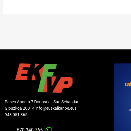
Paseo Anoeta 7 Donostia - San Sebastian
Gipuzkoa 20014 info@euskalkanoe.eus
943 051 365
670 340 765