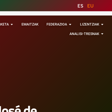
ES
EU
AKETA
EMAITZAK
FEDERAZIOA
LIZENTZIAK
ANALISI-TRESNAK
José de