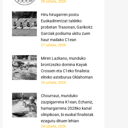
28 uztaila, 2026
Hiru hirugarren postu
Euskadirentzat taldeko
probetan Trasonan; Garikoitz
Garciak podiuma ukitu zuen
haur mailako C1ean
27 uztaila, 2026
Miren Lazkano, munduko
brontzezko domina Kayak
Crossen eta C1eko finalista:
eliteko asteburua Oklahoman
26 uztaila, 2026
Chourraut, munduko
zazpigarrena K1ean; Echaniz,
hamargarrena 2028ko kanal
olinpikoan, bi euskal finalistak
ezagutu dituen lehian
24 uztaila, 2026