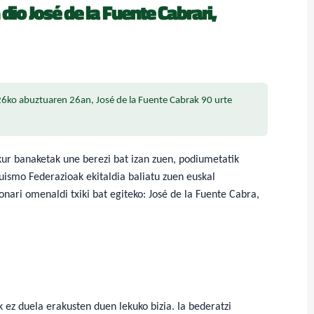
io José de la Fuente Cabrari,
6ko abuztuaren 26an, José de la Fuente Cabrak 90 urte
ur banaketak une berezi bat izan zuen, podiumetatik
uismo Federazioak ekitaldia baliatu zuen euskal
ari omenaldi txiki bat egiteko: José de la Fuente Cabra,
 ez duela erakusten duen lekuko bizia. Ia bederatzi