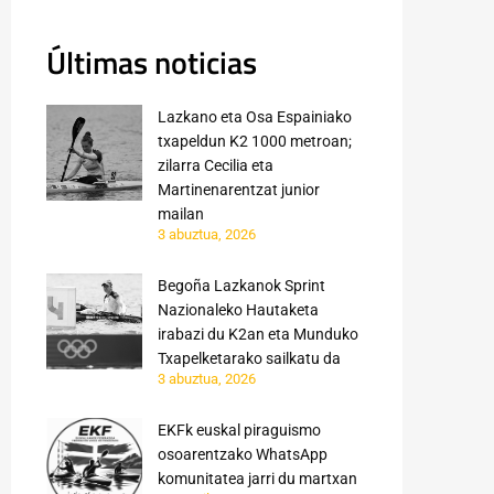
Últimas noticias
Lazkano eta Osa Espainiako
txapeldun K2 1000 metroan;
zilarra Cecilia eta
Martinenarentzat junior
mailan
3 abuztua, 2026
Begoña Lazkanok Sprint
Nazionaleko Hautaketa
irabazi du K2an eta Munduko
Txapelketarako sailkatu da
3 abuztua, 2026
EKFk euskal piraguismo
osoarentzako WhatsApp
komunitatea jarri du martxan