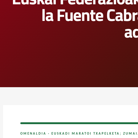
la Fuente Cabr
a
OMENALDIA · EUSKADI MARATOI TXAPELKETA; ZUMAI