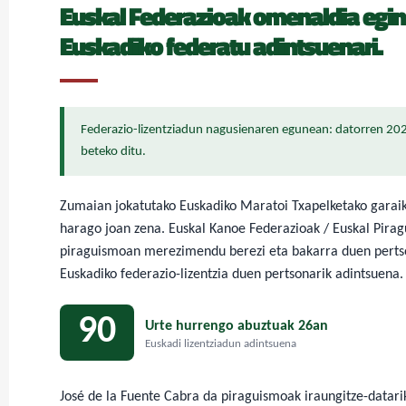
Euskal Federazioak omenaldia egin d
Euskadiko federatu adintsuenari.
Federazio-lizentziadun nagusienaren egunean: datorren 202
beteko ditu.
Zumaian jokatutako Euskadiko Maratoi Txapelketako garaik
harago joan zena. Euskal Kanoe Federazioak / Euskal Pirag
piraguismoan merezimendu berezi eta bakarra duen pertson
Euskadiko federazio-lizentzia duen pertsonarik adintsuena.
90
Urte hurrengo abuztuak 26an
Euskadi lizentziadun adintsuena
José de la Fuente Cabra da piraguismoak iraungitze-datarik