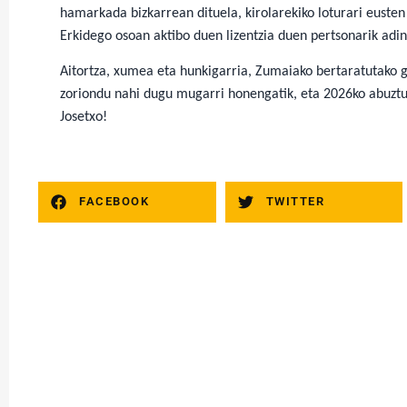
hamarkada bizkarrean dituela, kirolarekiko loturari eusten
Erkidego osoan aktibo duen lizentzia duen pertsonarik adi
Aitortza, xumea eta hunkigarria, Zumaiako bertaratutako gu
zoriondu nahi dugu mugarri honengatik, eta 2026ko abuztu
Josetxo!
FACEBOOK
TWITTER