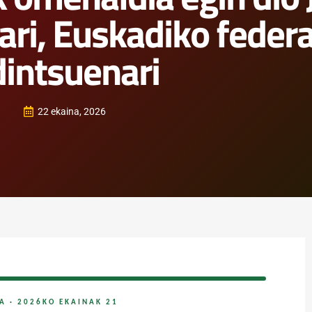
ari, Euskadiko feder
dintsuenari
22 ekaina, 2026
A · 2026KO EKAINAK 21