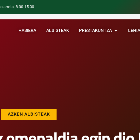
o arreta: 8:30-15:00
HASIERA
ALBISTEAK
PRESTAKUNTZA
LEHI
AZKEN ALBISTEAK
 omenaldia egin dio 