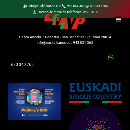
info@euskalkanoe.eus
943 051 365
670 340 765
Horario de atención telefónica: 8:30-15:00
Paseo Anoeta 7 Donostia - San Sebastian Gipuzkoa 20014
info@euskalkanoe.eus 943 051 365
670 340 765