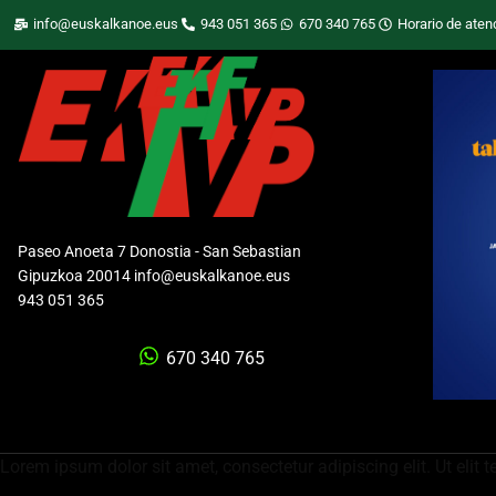
info@euskalkanoe.eus
943 051 365
670 340 765
Horario de aten
Paseo Anoeta 7 Donostia - San Sebastian
Gipuzkoa 20014 info@euskalkanoe.eus
943 051 365
670 340 765
Lorem ipsum dolor sit amet, consectetur adipiscing elit. Ut elit t