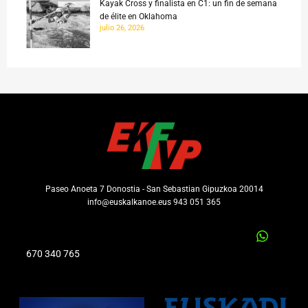
Kayak Cross y finalista en C1: un fin de semana
de élite en Oklahoma
julio 26, 2026
Paseo Anoeta 7 Donostia - San Sebastian Gipuzkoa 20014
info@euskalkanoe.eus 943 051 365
670 340 765