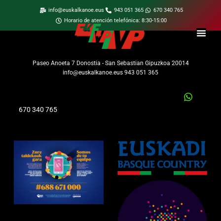
info@euskalkanoe.eus
943 051 365
670 340 765
Horario de atención telefónica: 8:30-15:00
Paseo Anoeta 7 Donostia - San Sebastian Gipuzkoa 20014
info@euskalkanoe.eus 943 051 365
670 340 765