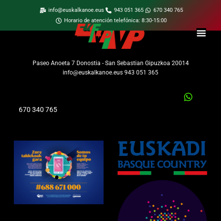
info@euskalkanoe.eus
943 051 365
670 340 765
Horario de atención telefónica: 8:30-15:00
Paseo Anoeta 7 Donostia - San Sebastian Gipuzkoa 20014
info@euskalkanoe.eus 943 051 365
670 340 765