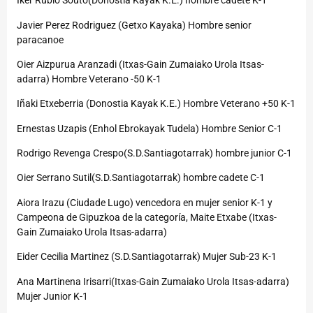
Iker Rubio Souto(Donostia Kayak K.E.) hombre cadete K-1
Javier Perez Rodriguez (Getxo Kayaka) Hombre senior
paracanoe
Oier Aizpurua Aranzadi (Itxas-Gain Zumaiako Urola Itsas-
adarra) Hombre Veterano -50 K-1
Iñaki Etxeberria (Donostia Kayak K.E.) Hombre Veterano +50 K-1
Ernestas Uzapis (Enhol Ebrokayak Tudela) Hombre Senior C-1
Rodrigo Revenga Crespo(S.D.Santiagotarrak) hombre junior C-1
Oier Serrano Sutil(S.D.Santiagotarrak) hombre cadete C-1
Aiora Irazu (Ciudade Lugo) vencedora en mujer senior K-1 y
Campeona de Gipuzkoa de la categoría, Maite Etxabe (Itxas-
Gain Zumaiako Urola Itsas-adarra)
Eider Cecilia Martinez (S.D.Santiagotarrak) Mujer Sub-23 K-1
Ana Martinena Irisarri(Itxas-Gain Zumaiako Urola Itsas-adarra)
Mujer Junior K-1