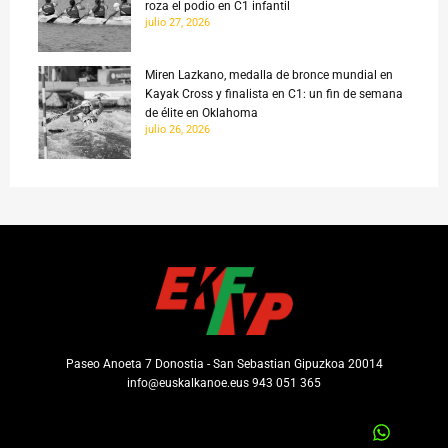
roza el podio en C1 infantil
julio 27, 2026
Miren Lazkano, medalla de bronce mundial en
Kayak Cross y finalista en C1: un fin de semana
de élite en Oklahoma
julio 26, 2026
Paseo Anoeta 7 Donostia - San Sebastian Gipuzkoa 20014
info@euskalkanoe.eus 943 051 365