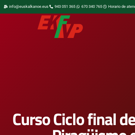
info@euskalkanoe.eus
943 051 365
670 340 765
Horario de aten
Curso Ciclo final 