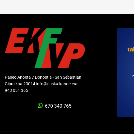
Paseo Anoeta 7 Donostia - San Sebastian
Gipuzkoa 20014 info@euskalkanoe.eus
943 051 365
670 340 765