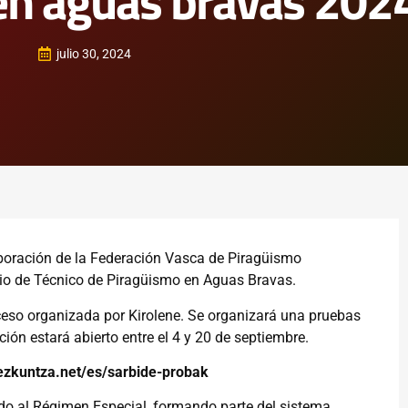
en aguas bravas 202
julio 30, 2024
boración de la Federación Vasca de Piragüismo
dio de Técnico de Piragüismo en Aguas Bravas.
ceso organizada por Kirolene. Se organizará una pruebas
pción estará abierto entre el 4 y 20 de septiembre.
hezkuntza.net/es/sarbide-probak
do al Régimen Especial, formando parte del sistema