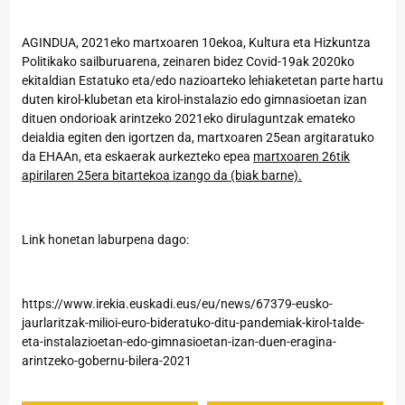
AGINDUA, 2021
eko martxoaren 10ekoa, Kultura eta Hizkuntza
Politikako sailburuarena, zeinaren bidez Covid-19ak 2020ko
ekitaldian Estatuko eta/edo nazioarteko lehiaketetan parte hartu
duten kirol-klubetan eta kirol-instalazio edo gimnasioetan izan
dituen ondorioak arintzeko 2021eko dirulaguntzak emateko
deialdia egiten den igortzen da, martxoaren 25ean argitaratuko
da EHAAn, eta eskaerak aurkezteko epea
martxoaren 26tik
apirilaren 25era bitartekoa izango da (biak barne).
Link honetan laburpena dago:
https://www.irekia.euskadi.eus/eu/news/67379-eusko-
jaurlaritzak-milioi-euro-bideratuko-ditu-pandemiak-kirol-talde-
eta-instalazioetan-edo-gimnasioetan-izan-duen-eragina-
arintzeko-gobernu-bilera-2021