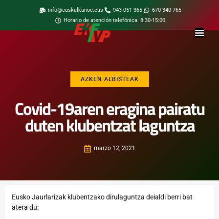
info@euskalkanoe.eus
943 051 365
670 340 765
Horario de atención telefónica: 8:30-15:00
AZKEN ALBISTEAK
Covid-19aren eragina pairatu
duten klubentzat laguntza
marzo 12, 2021
Eusko Jaurlarizak klubentzako dirulaguntza deialdi berri bat
atera du: