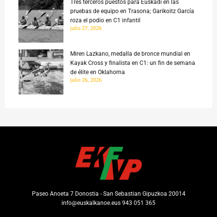
Tres terceros puestos para Euskadi en las
pruebas de equipo en Trasona; Garikoitz García
roza el podio en C1 infantil
julio 27, 2026
Miren Lazkano, medalla de bronce mundial en
Kayak Cross y finalista en C1: un fin de semana
de élite en Oklahoma
julio 26, 2026
Paseo Anoeta 7 Donostia - San Sebastian Gipuzkoa 20014
info@euskalkanoe.eus 943 051 365