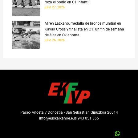
roza el podio en C1 infantil
julio 27, 2026
Miren Lazkano, medalla de bronce mundial en
Kayak Cross y finalista en C1: un fin de semana
de élite en Oklahoma
julio 26, 2026
Paseo Anoeta 7 Donostia - San Sebastian Gipuzkoa 20014
info@euskalkanoe.eus 943 051 365