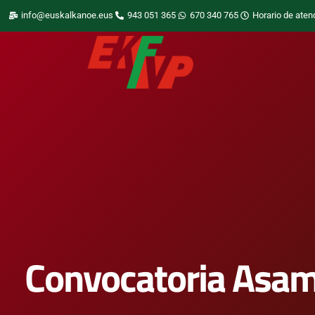
info@euskalkanoe.eus
943 051 365
670 340 765
Horario de aten
Convocatoria Asam