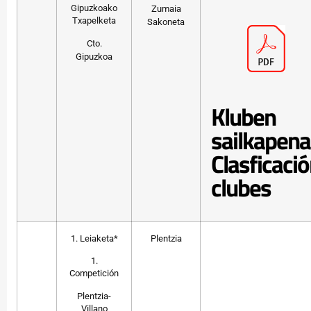
Gipuzkoako
Zumaia
Txapelketa
Sakoneta
Cto.
Gipuzkoa
Kluben
sailkapena
Clasficaci
clubes
1. Leiaketa*
Plentzia
1.
Competición
Plentzia-
Villano