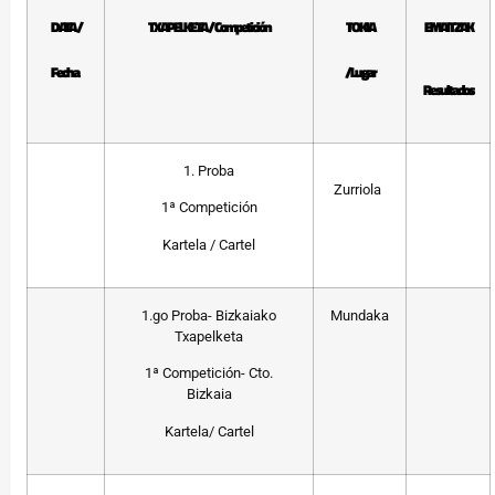
DATA /
TXAPELKETA / Competición
TOKIA
EMAITZAK
Fecha
/Lugar
Resultados
1. Proba
Zurriola
1ª Competición
Kartela / Cartel
1.go Proba- Bizkaiako
Mundaka
Txapelketa
1ª Competición- Cto.
Bizkaia
Kartela/ Cartel