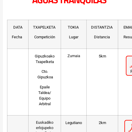
DATA
TXAPELKETA
TOKIA
DISTANTZIA
EMA
Fecha
Competición
Lugar
Distancia
Resu
Zumaia
Gipuzkoako
5km
Txapelketa
Cto.
Gipuzkoa
Epaile
Taldea/
Equipo
Arbitral
Euskadiko
Legutiano
2km
erlojupeko