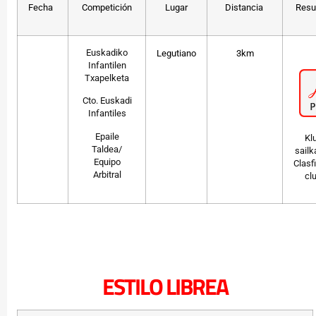
Fecha
Competición
Lugar
Distancia
Resu
Euskadiko
Legutiano
3km
Infantilen
Txapelketa
Cto. Euskadi
Infantiles
Epaile
Kl
Taldea/
sailk
Equipo
Clasf
Arbitral
cl
ESTILO LIBREA