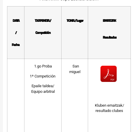
DATA
TXAPEKETA /
TOKIA / Lugar
EMAITZAK
/
Competición
Resultados
Fecha
1.go Proba
San
miguel
1ª Competición
Epaile taldea/
Equipo arbitral
Kluben emaitzak/
resultado clubes