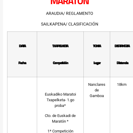
MARATÓN
ARAUDIA/ REGLAMENTO
SAILKAPENA/ CLASIFICACIÓN
DATA
TXAPELKETA
TOKIA
DISTANTZIA
Fecha
Competición
Lugar
Distancia
Nanclares
18km
de
Euskadiko Maratoi
Gamboa
Txapelketa- 1.go
proba*
Cto. de Euskadi de
Maratón *
1ª Competición