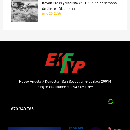
Kayak Cross y finalista en C1: un fin de semana
de élite en Oklahoma
julio 26, 2026
Paseo Anoeta 7 Donostia - San Sebastian Gipuzkoa 20014
info@euskalkanoe.eus 943 051 365
670 340 765