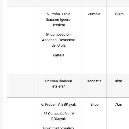
5. Proba- Urola
Zumaia
12km
Ibaiaren Igoera-
Jetsiera
5ª competición.
Ascenso- Descenso
del Urola
Kartela
Urumea Ibaiaren
Donostia
8km
jetsiera*
6. Proba- IV. BBKayak
Bilbo
7km
6ª Competición- IV.
BBKayak
Boletin informativo