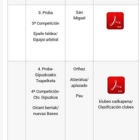
San
3. Proba
Miguel
3ª Competición
Epaile taldea/
Equipo arbitral
4. Proba-
Orthez
Gipuzkoako
Atzeratua/
Txapelketa
aplazado
4ª Competición-
Pau
Cto. Gipuzkoa
kluben sailkapena/
Clasificación clubes
Oinarri berriak/
nuevas Bases