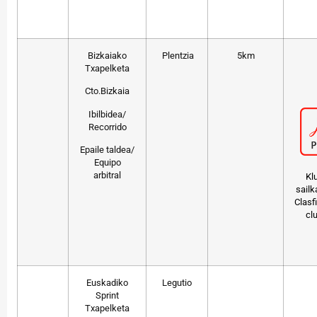
Bizkaiako
Plentzia
5km
Txapelketa
Cto.Bizkaia
Ibilbidea/
Recorrido
Epaile taldea/
Equipo
arbitral
Kl
sailk
Clasf
cl
Euskadiko
Legutio
Sprint
Txapelketa