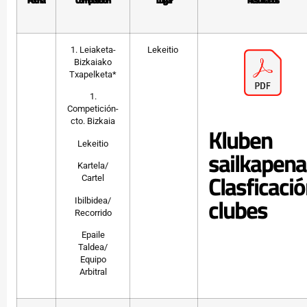
Fecha
Competición
Lugar
Resultados
1. Leiaketa-
Lekeitio
Bizkaiako
Txapelketa*
1.
Competición-
cto. Bizkaia
Kluben
Lekeitio
sailkapena
Kartela/
Clasficaci
Cartel
clubes
Ibilbidea/
Recorrido
Epaile
Taldea/
Equipo
Arbitral