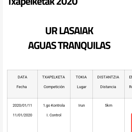
Txapelketak 2020
UR LASAIAK
AGUAS TRANQUILAS
DATA
TXAPELKETA
TOKIA
DISTANTZIA
E
Fecha
Competición
Lugar
Distancia
R
2020/01/11
1.go Kontrola
Irun
5km
11/01/2020
I. Control