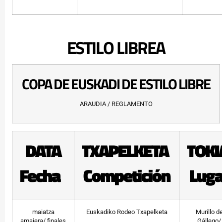
ESTILO LIBREA
COPA DE EUSKADI DE ESTILO LIBRE
ARAUDIA / REGLAMENTO
DATA
TXAPELKETA
TOK
Fecha
Competición
Luga
maiatza
Euskadiko Rodeo Txapelketa
Murillo d
amaiera/ finales
Gállego/