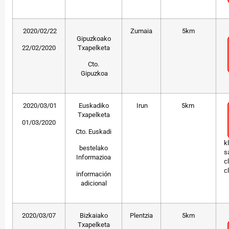
2020/02/22
Zumaia
5km
Gipuzkoako
22/02/2020
Txapelketa
Cto.
Gipuzkoa
2020/03/01
Euskadiko
Irun
5km
Txapelketa
01/03/2020
Cto. Euskadi
k
bestelako
s
Informazioa
c
c
información
adicional
2020/03/07
Bizkaiako
Plentzia
5km
Txapelketa