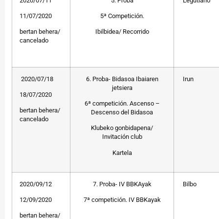
2020/07/11
5. Proba
Legutiano
11/07/2020
5ª Competición.
bertan behera/
Ibilbidea/ Recorrido
cancelado
2020/07/18
6. Proba- Bidasoa Ibaiaren
Irun
jetsiera
18/07/2020
6ª competición. Ascenso –
bertan behera/
Descenso del Bidasoa
cancelado
Klubeko gonbidapena/
Invitación club
Kartela
2020/09/12
7. Proba- IV BBKAyak
Bilbo
12/09/2020
7ª competición. IV BBKayak
bertan behera/