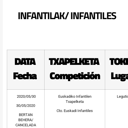
INFANTILAK/ INFANTILES
DATA
TXAPELKETA
TOK
Fecha
Competición
Lug
2020/05/30
Euskadiko Infantilen
Leguti
Txapelketa
30/05/2020
Cto. Euskadi Infantiles
BERTAN
BEHERA/
CANCELADA